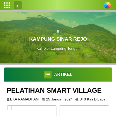
Login
Admin
Layanan
KAMPUNG SINAR REJO
Mandiri
Kalirejo, Lampung Tengah
Profil
Desa
Pemerintahan
Desa
ARTIKEL
Data
PELATIHAN SMART VILLAGE
Desa
EKA RAMADHANI
25 Januari 2024
340 Kali Dibaca
Peta