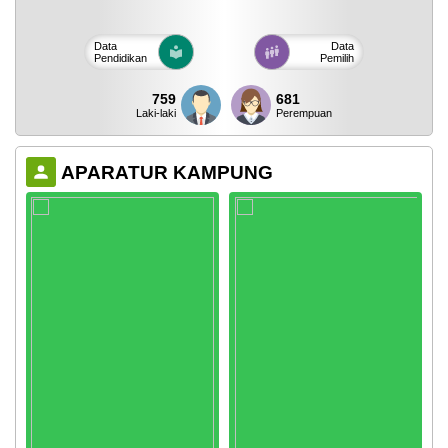
Data
Data
Pendidikan
Pemilih
759
681
Laki-laki
Perempuan
APARATUR KAMPUNG