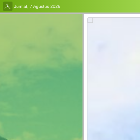
Jum'at, 7 Agustus 2026
Login
Admin
Layanan
Mandiri
Profil
Desa
Pemerintahan
Desa
Data
Desa
Peta