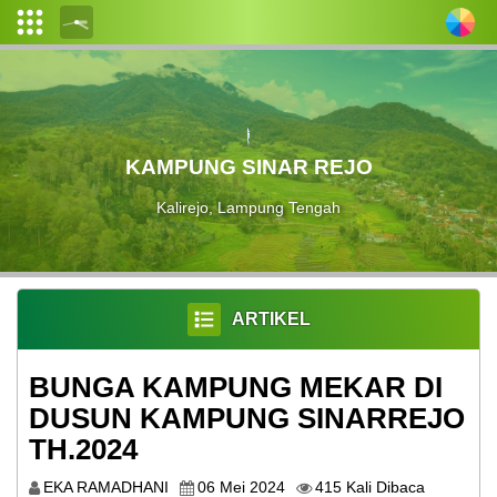
Login
Admin
Layanan
KAMPUNG SINAR REJO
Mandiri
Kalirejo, Lampung Tengah
Profil
Desa
Pemerintahan
Desa
ARTIKEL
Data
BUNGA KAMPUNG MEKAR DI
Desa
DUSUN KAMPUNG SINARREJO
Peta
TH.2024
EKA RAMADHANI
06 Mei 2024
415 Kali Dibaca