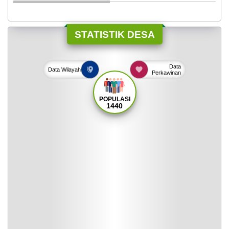
STATISTIK DESA
Data
Data
Wilayah
Perkawinan
POPULASI
1440