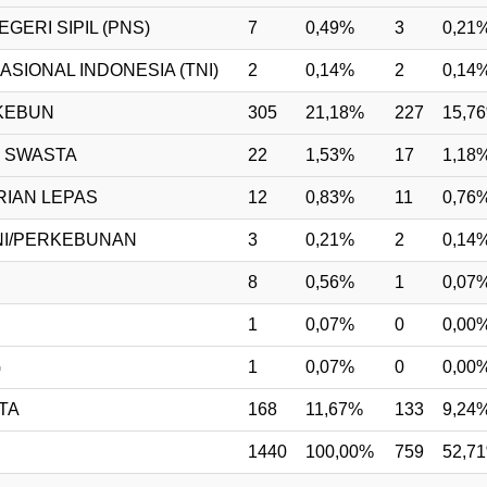
GERI SIPIL (PNS)
7
0,49%
3
0,21
ASIONAL INDONESIA (TNI)
2
0,14%
2
0,14
KEBUN
305
21,18%
227
15,7
 SWASTA
22
1,53%
17
1,18
IAN LEPAS
12
0,83%
11
0,76
NI/PERKEBUNAN
3
0,21%
2
0,14
8
0,56%
1
0,07
1
0,07%
0
0,00
G
1
0,07%
0
0,00
TA
168
11,67%
133
9,24
1440
100,00%
759
52,7