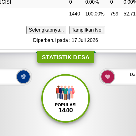
GISI
0
0,00%
0
0,00
1440
100,00%
759
52,7
Selengkapnya...
Tampilkan Nol
Diperbarui pada : 17 Juli 2026
STATISTIK DESA
Da
POPULASI
1440