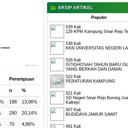
ARSIP ARTIKEL
Populer
539 Kali
126 KPM Kampung Sinar Rejo Ter
538 Kali
KKN UNIVERSITAS NEGERI L
H TANGGA
H TANGGA
526 Kali
ISTIGHOSAH TAHUN BARU IS
Highcharts.com
YANG BERKAH DAN DAMAI
522 Kali
Perempuan
PERATURAN KAMPUNG
n
%
521 Kali
SD Negeri Sinar Rejo Borong Ju
9%
188
13,06%
Kalirejo
507 Kali
%
290
20,14%
BUDIDAYA JAMUR SAWIT
%
70
4,86%
491 Kali