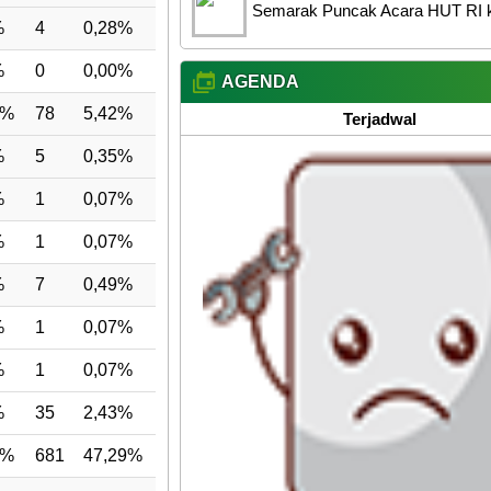
Semarak Puncak Acara HUT RI k
%
4
0,28%
%
0
0,00%
AGENDA
6%
78
5,42%
Terjadwal
%
5
0,35%
%
1
0,07%
%
1
0,07%
%
7
0,49%
%
1
0,07%
%
1
0,07%
%
35
2,43%
1%
681
47,29%