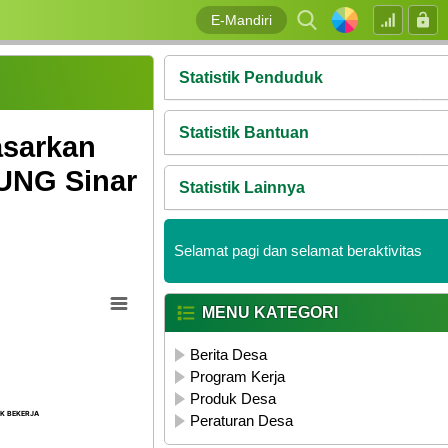
E-Mandiri
Statistik Penduduk
Statistik Bantuan
asarkan
PUNG Sinar
Statistik Lainnya
Selamat pagi dan selamat beraktivitas
MENU KATEGORI
Berita Desa
Program Kerja
Produk Desa
AK BEKERJA
AK BEKERJA
Peraturan Desa