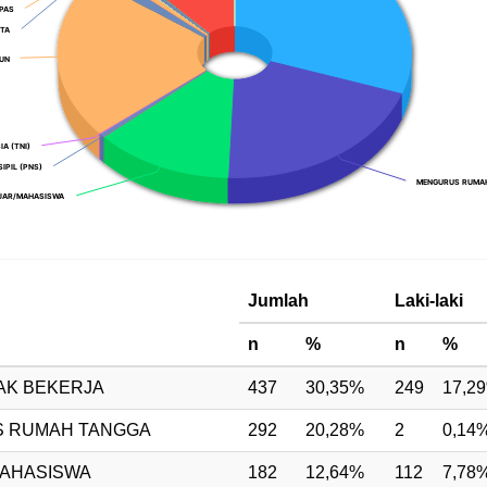
PAS
PAS
STA
STA
BUN
BUN
A (TNI)
A (TNI)
IPIL (PNS)
IPIL (PNS)
MENGURUS RUMA
MENGURUS RUMA
JAR/MAHASISWA
JAR/MAHASISWA
t.
Jumlah
Laki-laki
n
%
n
%
AK BEKERJA
437
30,35%
249
17,2
 RUMAH TANGGA
292
20,28%
2
0,14
MAHASISWA
182
12,64%
112
7,78