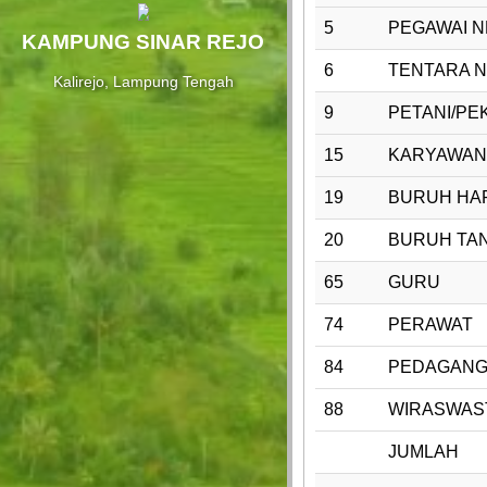
5
PEGAWAI NE
KAMPUNG SINAR REJO
6
TENTARA N
Kalirejo, Lampung Tengah
9
PETANI/PE
15
KARYAWAN
19
BURUH HAR
20
BURUH TA
65
GURU
74
PERAWAT
84
PEDAGAN
88
WIRASWAS
JUMLAH