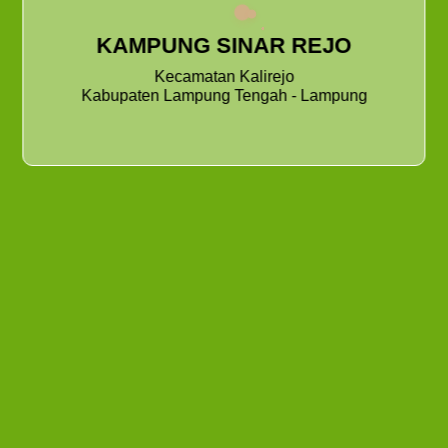
EKA RAMADHANI
16 Juli 2024
414 Kali Dibaca
KAMPUNG SINAR REJO
Kecamatan Kalirejo
Kabupaten Lampung Tengah - Lampung
DOKUMENTASI PENYALURAN BLT DD KEPADA 24
KPM KAMPUNG SINARREJO.
Website kampung :
https://sinarrejo.id/