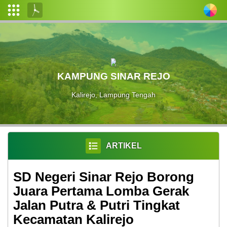
Login
Admin
Layanan
KAMPUNG SINAR REJO
Mandiri
Kalirejo, Lampung Tengah
Profil
Desa
Pemerintahan
Desa
ARTIKEL
Data
SD Negeri Sinar Rejo Borong
Desa
Juara Pertama Lomba Gerak
Peta
Jalan Putra & Putri Tingkat
Kecamatan Kalirejo