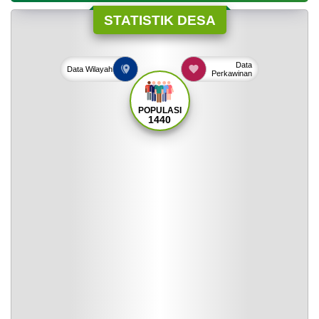
STATISTIK DESA
Data
Data
Wilayah
Perkawinan
POPULASI
1440