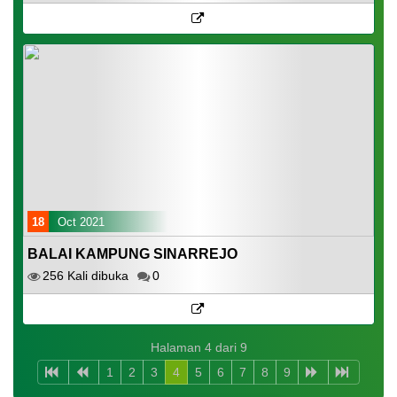
18
Oct 2021
BALAI KAMPUNG SINARREJO
256 Kali dibuka
0
Halaman 4 dari 9
1
2
3
4
5
6
7
8
9