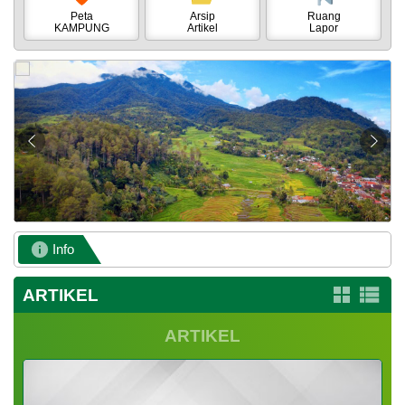
Peta
Arsip
Ruang
KAMPUNG
Artikel
Lapor
Info
Selamat D
ARTIKEL
ARTIKEL