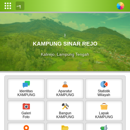
Login
Admin
Layanan
KAMPUNG SINAR REJO
Mandiri
Kalirejo, Lampung Tengah
Profil
Desa
Pemerintahan
Desa
Identitas
Aparatur
Statistik
KAMPUNG
KAMPUNG
Wilayah
Data
Desa
Galeri
Bangun
Lapak
Peta
Foto
KAMPUNG
KAMPUNG